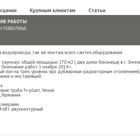
сценки
Крупным клиентам
Статьи
КИЕ РАБОТЫ
И ПОВОЛЖЬЕ
ма водопровода, так же монтаж всего сантех.оборудования
таунхаус общей площадью 270 м2 ( два дома-близнеца) в г. Энгел
 Окончание работ 1 ноября 2014 г.
ый пол на трёх уровнях про дублирован радиаторным отоплением),
ания и инсталляций.
ия
вая труба fv-plast, Чехия
, Германия
домерами
4 кВт двухконтурный