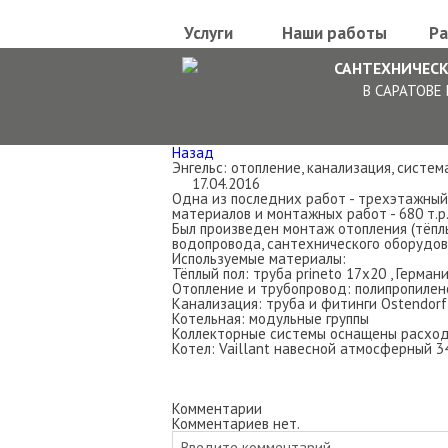
Услуги
Наши работы
Ра
САНТЕХНИЧЕС
В САРАТОВЕ
Назад
Энгельс: отопление, канализация, систе
17.04.2016
Одна из последних работ - трехэтажный 
материалов и монтажных работ - 680 т.р.
Был произведен монтаж отопления (тёпл
водопровода, сантехнического оборудов
Используемые материалы:
Тёплый пол: труба prineto 17х20 , Герман
Отопление и трубопровод: полипропилено
Канализация: труба и фитинги Ostendorf
Котельная: модульные группы
Коллекторные системы оснащены расхо
Котел: Vaillant навесной атмосферный 3
Комментарии
Комментариев нет.